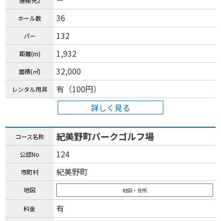
－
連絡先2
36
ホール数
132
パー
1,932
距離(m)
32,000
面積(㎡)
有（100円）
レンタル用具
詳しく見る
紀美野町パークゴルフ場
コース名称
124
公認No
紀美野町
市町村
地図
地図・住所
有
料金