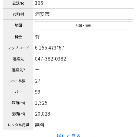
395
公認No
浦安市
市町村
地図
地図・住所
有
料金
6 155 473*67
マップコード
047-382-0382
連絡先
－
連絡先2
27
ホール数
99
パー
1,325
距離(m)
20,028
面積(㎡)
無料
レンタル用具
詳しく見る