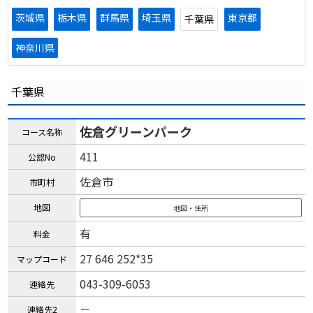
茨城県
栃木県
群馬県
埼玉県
東京都
千葉県
神奈川県
千葉県
佐倉グリーンパーク
コース名称
411
公認No
佐倉市
市町村
地図
地図・住所
有
料金
27 646 252*35
マップコード
043-309-6053
連絡先
－
連絡先2