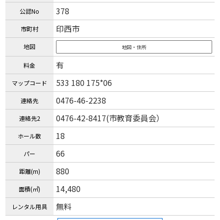
378
公認No
印西市
市町村
地図
地図・住所
有
料金
533 180 175*06
マップコード
0476-46-2238
連絡先
0476-42-8417(市教育委員会）
連絡先2
18
ホール数
66
パー
880
距離(m)
14,480
面積(㎡)
無料
レンタル用具