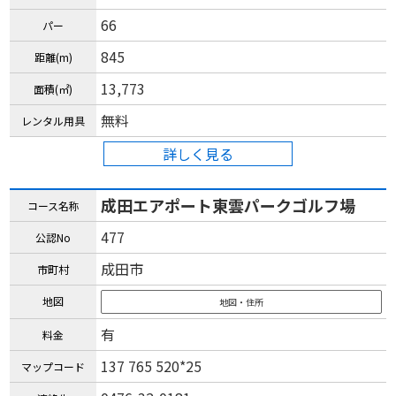
66
パー
845
距離(m)
13,773
面積(㎡)
無料
レンタル用具
詳しく見る
成田エアポート東雲パークゴルフ場
コース名称
477
公認No
成田市
市町村
地図
地図・住所
有
料金
137 765 520*25
マップコード