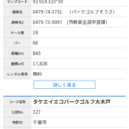
92 014 323*30
マップコード
0479-74-3751 （パークゴルフそうさ）
連絡先
0479-73-0097 (市教委生涯学習課）
連絡先2
18
ホール数
66
パー
845
距離(m)
17,828
面積(㎡)
無料
レンタル用具
詳しく見る
タケエイエコパークゴルフ大木戸
コース名称
327
公認No
千葉市
市町村