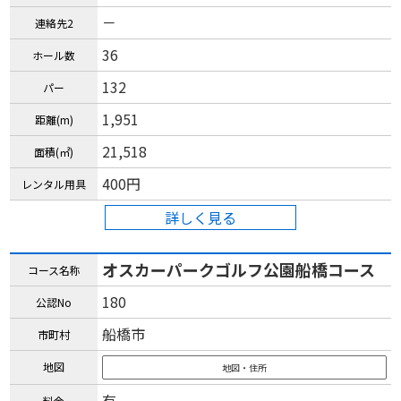
－
連絡先2
36
ホール数
132
パー
1,951
距離(m)
21,518
面積(㎡)
400円
レンタル用具
詳しく見る
オスカーパークゴルフ公園船橋コース
コース名称
180
公認No
船橋市
市町村
地図
地図・住所
有
料金