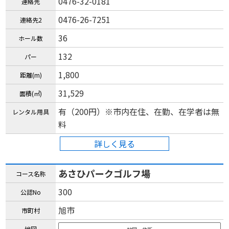
0476-32-0181
連絡先
0476-26-7251
連絡先2
36
ホール数
132
パー
1,800
距離(m)
31,529
面積(㎡)
有（200円）※市内在住、在勤、在学者は無
レンタル用具
料
詳しく見る
あさひパークゴルフ場
コース名称
300
公認No
旭市
市町村
地図