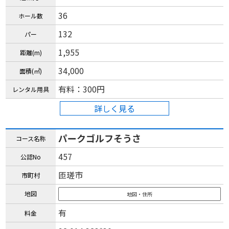
36
ホール数
132
パー
1,955
距離(m)
34,000
面積(㎡)
有料：300円
レンタル用具
詳しく見る
パークゴルフそうさ
コース名称
457
公認No
匝瑳市
市町村
地図
地図・住所
有
料金