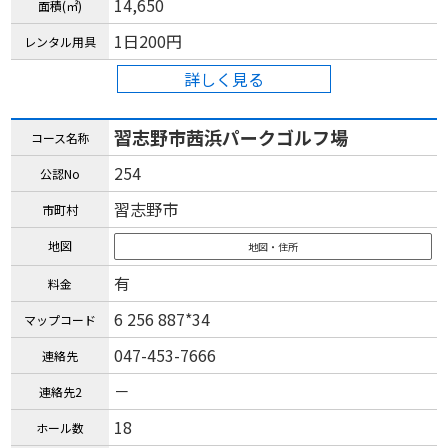
14,650
面積(㎡)
1日200円
レンタル用具
詳しく見る
習志野市茜浜パークゴルフ場
コース名称
254
公認No
習志野市
市町村
地図
地図・住所
有
料金
6 256 887*34
マップコード
047-453-7666
連絡先
－
連絡先2
18
ホール数