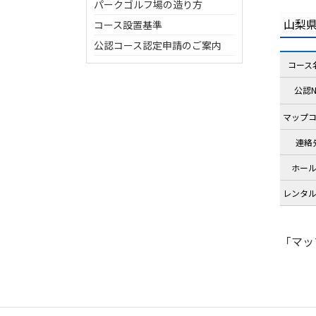
パークゴルフ場の造り方
山梨
コース設置基準
公認コース認定申請のご案内
コース
公認N
マップ
連絡
ホー
レンタ
「マッ