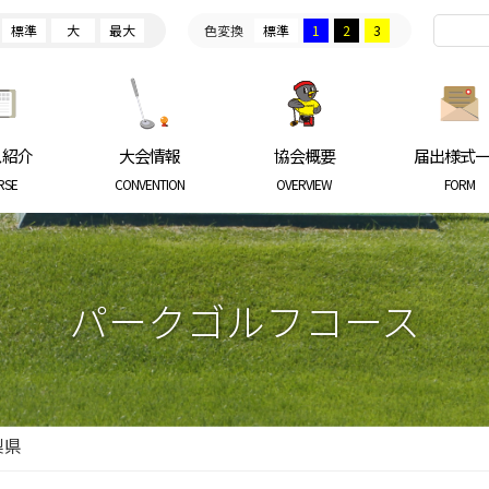
標準
大
最大
色変換
標準
1
2
3
ARKGOLF ASSOCIATION
ス紹介
大会情報
協会概要
届出様式
RSE
CONVENTION
OVERVIEW
FORM
パークゴルフコース
梨県