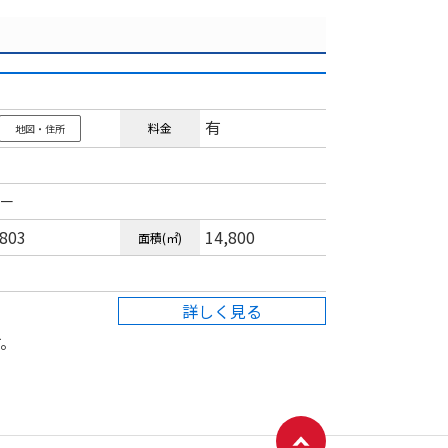
有
料金
地図・住所
－
803
14,800
面積(㎡)
ページトップへ戻る
詳しく見る
す。