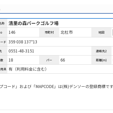
県
清里の森パークゴルフ場
名称
146
北杜市
o
市町村
地図
359 038 137*13
コード
0551-48-3151
先
連絡先2
18
66
ル数
パー
距離(m)
有（利用料金に含む）
ル用具
プコード」および「MAPCODE」は(株)デンソーの登録商標で