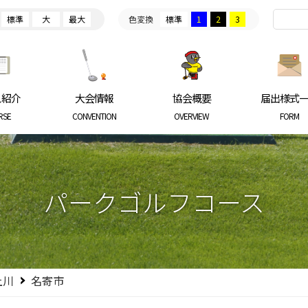
標準
大
最大
色変換
標準
1
2
3
ARKGOLF ASSOCIATION
ス紹介
大会情報
協会概要
届出様式
RSE
CONVENTION
OVERVIEW
FORM
パークゴルフコース
上川
名寄市