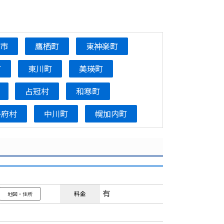
別市
鷹栖町
東神楽町
町
東川町
美瑛町
占冠村
和寒町
子府村
中川町
幌加内町
有
料金
地図・住所