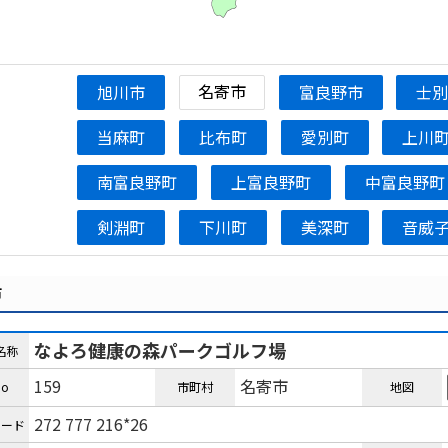
名寄市
旭川市
富良野市
士
当麻町
比布町
愛別町
上川
南富良野町
上富良野町
中富良野町
剣淵町
下川町
美深町
音威
市
なよろ健康の森パークゴルフ場
名称
159
名寄市
o
市町村
地図
272 777 216*26
コード