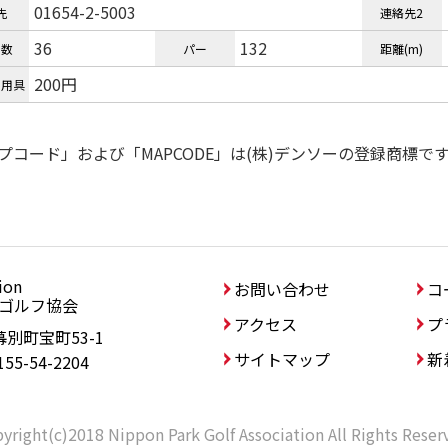
01654-2-5003
先
連絡先2
36
132
ル数
パー
距離(m)
200円
ル用具
プコード」および「MAPCODE」は(株)デンソーの登録商標で
ion
協会
お問い合わせ
コ
ゴルフ協会
アクセス
プ
幕別町宝町53-1
サイトマップ
新
155-54-2204
yright(c)2018 Nippon Park Golf Association All Rights Reser