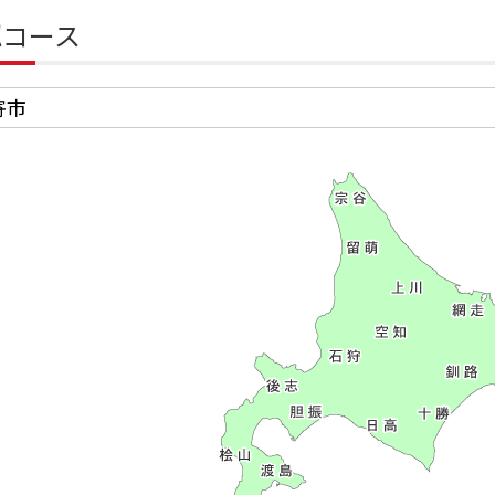
認コース
寄市