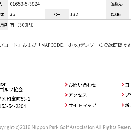
01658-5-3824
先
連絡先2
36
132
ル数
パー
距離(m)
有（300円）
ル用具
プコード」および「MAPCODE」は(株)デンソーの登録商標で
ion
協会
お問い合わせ
コ
ゴルフ協会
アクセス
プ
幕別町宝町53-1
サイトマップ
新
155-54-2204
yright(c)2018 Nippon Park Golf Association All Rights Reser