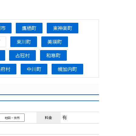
別市
鷹栖町
東神楽町
町
東川町
美瑛町
占冠村
和寒町
子府村
中川町
幌加内町
有
料金
地図・住所