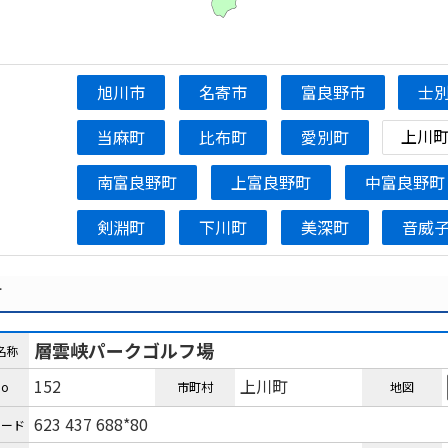
旭川市
名寄市
富良野市
士
上川
当麻町
比布町
愛別町
南富良野町
上富良野町
中富良野町
剣淵町
下川町
美深町
音威
町
層雲峡パークゴルフ場
名称
152
上川町
o
市町村
地図
623 437 688*80
コード