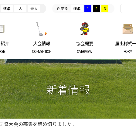
標準
大
最大
色変換
標準
1
2
3
ARKGOLF ASSOCIATION
ス紹介
大会情報
協会概要
届出様式
RSE
CONVENTION
OVERVIEW
FORM
新着情報
国際大会の募集を締め切りました。