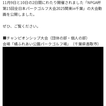
11月9日と10日の2日間にわたり開催されました「NPGA杯
第15回全日本パークゴルフ大会2025関東in千葉」の大会動
画を公開しました。
ぜひ、ご覧ください。
■チャンピオンシップ大会（団体の部・個人の部）
会場「橘ふれあい公園パークゴルフ場」（千葉県香取市）