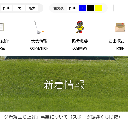
標準
大
最大
色変換
標準
1
2
3
ARKGOLF ASSOCIATION
ス紹介
大会情報
協会概要
届出様式
RSE
CONVENTION
OVERVIEW
FORM
新着情報
ページ新規立ち上げ」事業について（スポーツ振興くじ助成）