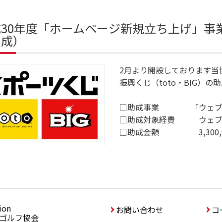
成30年度「ホームページ新規立ち上げ」事
助成）
2月より開設しております当
振興くじ（toto・BIG）
□助成事業 「ウェブサ
□助成対象経費 ウェブ
□助成金額 3,300,0
ion
協会
お問い合わせ
コ
ゴルフ協会