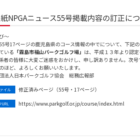
紙NPGAニュース55号掲載内容の訂正に
び～
55号17ページの鹿児島県のコース情報の中でについて、下記
ている
「霧島市福山パークゴルフ場」
は、平成１３年より認定
係者の皆様に大変ご迷惑をおかけし、申し訳ありません。次号
のほど、よろしくお願いいたします。
団法人日本パークゴルフ協会 総務広報部
修正済みページ（55号・17ページ）
ァイル
https://www.parkgolf.or.jp/course/index.html
URL