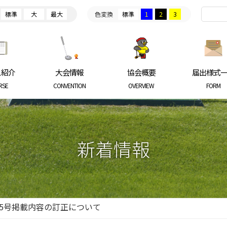
標準
大
最大
色変換
標準
1
2
3
ARKGOLF ASSOCIATION
ス紹介
大会情報
協会概要
届出様式
RSE
CONVENTION
OVERVIEW
FORM
新着情報
55号掲載内容の訂正について