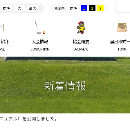
標準
大
最大
色変換
標準
1
2
3
ARKGOLF ASSOCIATION
ス紹介
大会情報
協会概要
届出様式
RSE
CONVENTION
OVERVIEW
FORM
新着情報
ニュアル）を公開しました。