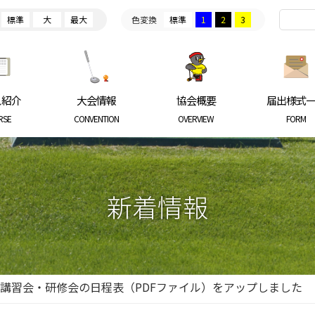
標準
大
最大
色変換
標準
1
2
3
ARKGOLF ASSOCIATION
ス紹介
大会情報
協会概要
届出様式
RSE
CONVENTION
OVERVIEW
FORM
新着情報
定講習会・研修会の日程表（PDFファイル）をアップしました