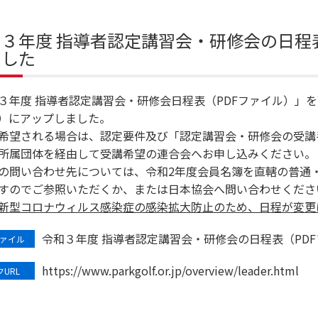
３年度 指導者認定講習会・研修会の日程
ました
３年度 指導者認定講習会・研修会日程表（PDFファイル）」
L）にアップしました。
希望される場合は、認定要件及び「認定講習会・研修会の受講
所属団体を経由して受講希望の連合会へお申し込みください。
の問い合わせ先については、令和2年度会員名簿を直轄の普通
すのでご参照いただくか、または日本協会へ問い合わせくださ
新型コロナウィルス感染症の感染拡大防止のため、日程が変更
令和３年度 指導者認定講習会・研修会の日程表（PD
ァイル
https://www.parkgolf.or.jp/overview/leader.html
URL