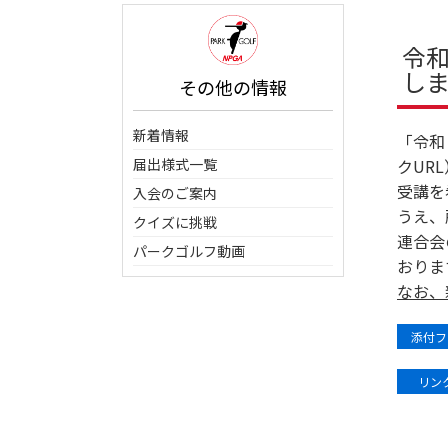
令和
し
その他の情報
新着情報
「令和
届出様式一覧
クUR
受講を
入会のご案内
うえ、
クイズに挑戦
連合会
パークゴルフ動画
おりま
なお、
添付フ
リンク