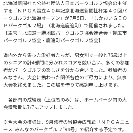
北海道新聞社と公益社団法人日本パークゴルフ協会の主催
する「ＮＰＧＡ設立４０年記念北海道新聞社杯第４０回パ
ークゴルフ北海道オープン」が7月5日、「しかおいＧＥＯ
Ｐパークゴルフ場」（北海道鹿追町）で開催されました。
【主管：北海道十勝地区パークゴルフ協会連合会・帯広市
パークゴルフ協会・鹿追町パークゴルフ協会】
道内外から集った愛好者たちが、男女別で一般と75歳以上
のシニアの計4部門に分かれスコアを競い合い、多くの参加
者がパークゴルフの楽しさを分かち合いました。参加者の
みなさん、大会に携わった関係各位のご尽力により、無事
大会を終えました。この場を借りて感謝申し上げます。
各部門の成績表（上位者のみ）は、ホームページ内の大
会情報欄に7/7にアップしました。
※今大会の模様は、9月発行の当協会広報紙「ＮＰＧＡニュ
ース“みんなのパークゴルフ”94号」で紹介する予定です。