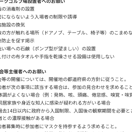
ークゴルフ場設置者へのお願い
指の消毒剤の設置
密にならないよう入場者の制限や誘導
内施設の換気
数の方が触れる場所（ドアノブ、テーブル、椅子等）のこまめ
染防止を促す掲示
洗い場への石鹸（ポンプ型が望ましい）の設置
え付けの布タオルや手指を乾燥させる設備は使用しない
会等主催者へのお願い
会等の開催については、開催地の都道府県の方針に従うこと。
加者が次の事項に該当する場合は、参加の見合わせを求めるこ
体調がよくない場合（例：発熱、咳、頭痛、倦怠感、嗅覚・味
同居家族や身近な知人に感染が疑われる方がいる場合
過去14日以内に政府から入国制限、入国後の観察期間を必要と
者との濃厚接触がある場合
加者募集時に参加者にマスクを持参するよう求めること。