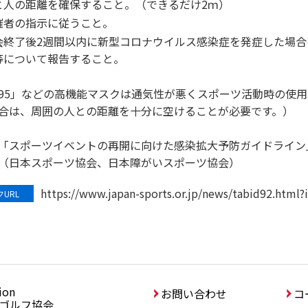
と人の距離を確保すること。（できるだけ2ｍ）
催者の指示に従うこと。
会終了後2週間以内に新型コロナウイルス感染症を発症した場
等について報告すること。
95」などの高機能マスクは通気性が悪くスポーツ活動時の使
合は、周囲の人との距離を十分に空けることが必要です。）
「スポーツイベントの再開に向けた感染拡大予防ガイドライン
本スポーツ協会、日本障がいスポーツ協会）
https://www.japan-sports.or.jp/news/tabid92.html
URL
ion
協会
お問い合わせ
コ
ゴルフ協会