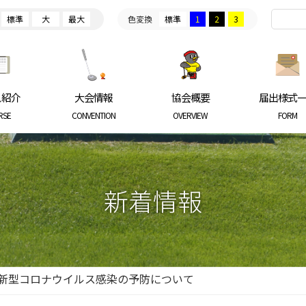
標準
大
最大
色変換
標準
1
2
3
ARKGOLF ASSOCIATION
ス紹介
大会情報
協会概要
届出様式
RSE
CONVENTION
OVERVIEW
FORM
新着情報
新型コロナウイルス感染の予防について