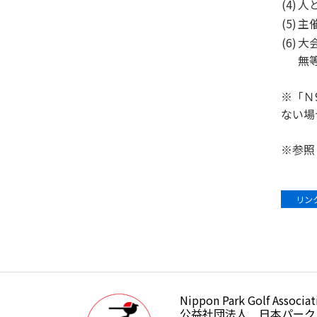
(4)
人
(5)
主
(6)
大
無
※「Ｎ
ない場
※参照
（日
リンク
Nippon Park Golf Associat
公益社団法人日本パークゴルフ
公益社団法人 日本パーク