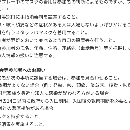
※プレー中のマスクの着用は参加者の判断によるものですが、
と。）
付等窓口に手指消毒剤を設置すること。
熱・咳・頭痛などの症状がある人は入場しないよう呼びかける
付を行うスタッフはマスクを着用すること。
加者が距離をおいて並べるよう目印の設置等を行うこと。
会参加者の氏名、年齢、住所、連絡先（電話番号）等を把握し
個人情報の扱いに注意する。
会等参加者へのお願い
加者が次の事項に該当する場合は、参加を見合わせること。
体調がよくない場合（例：発熱、咳、頭痛、倦怠感、嗅覚・味
同居家族や身近な知人に感染が疑われる方がいる場合
過去14日以内に政府から入国制限、入国後の観察期間を必要と
者との濃厚接触がある場合
スクを持参すること。
指消毒を実施すること。