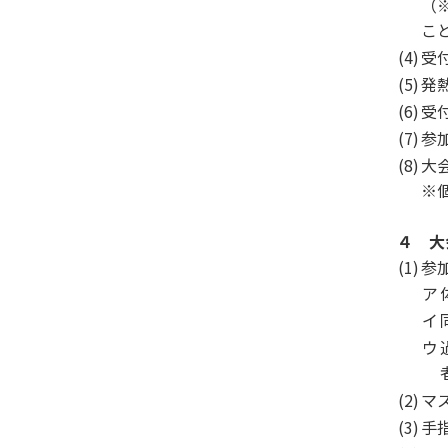
（
こ
(4)
受
(5)
発
(6)
受
(7)
参
(8)
大
※
４ 大
(1)
参
ア
イ
ウ
(2)
マ
(3)
手