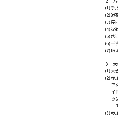
２ パ
(1)
手
(2)
過
(3)
屋
(4)
複
(5)
感
(6)
手
(7)
備
３ 大
(1)
大
(2)
参
ア
イ
ウ
(3)
参