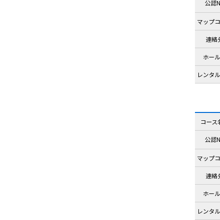
公認N
マップ
連絡
ホー
レンタ
コース
公認N
マップ
連絡
ホー
レンタ