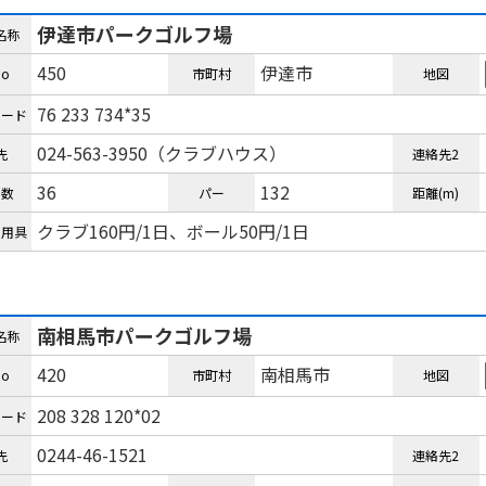
伊達市パークゴルフ場
名称
450
伊達市
o
市町村
地図
76 233 734*35
コード
024-563-3950（クラブハウス）
先
連絡先2
36
132
ル数
パー
距離(m)
クラブ160円/1日、ボール50円/1日
ル用具
南相馬市パークゴルフ場
名称
420
南相馬市
o
市町村
地図
208 328 120*02
コード
0244-46-1521
先
連絡先2