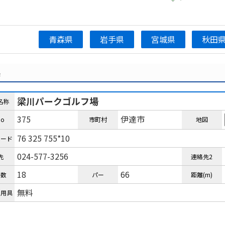
青森県
岩手県
宮城県
秋田
県
梁川パークゴルフ場
名称
375
伊達市
o
市町村
地図
76 325 755*10
コード
024-577-3256
先
連絡先2
18
66
ル数
パー
距離(m)
無料
ル用具