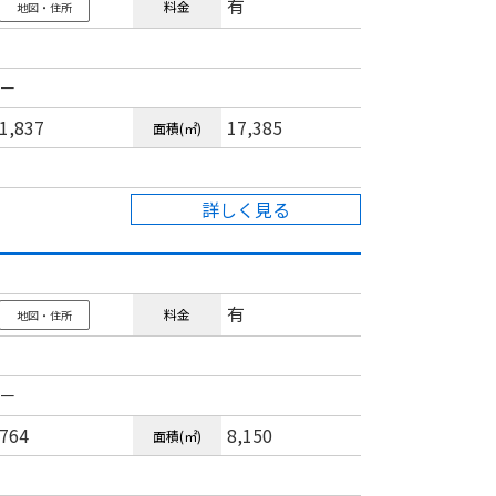
有
料金
地図・住所
－
1,837
17,385
面積(㎡)
詳しく見る
有
料金
地図・住所
－
764
8,150
面積(㎡)