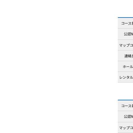
コース
公認N
マップ
連絡
ホー
レンタ
コース
公認N
マップ