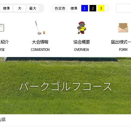
標準
大
最大
色変換
標準
1
2
3
ARKGOLF ASSOCIATION
ス紹介
大会情報
協会概要
届出様式
RSE
CONVENTION
OVERVIEW
FORM
パークゴルフコース
島県