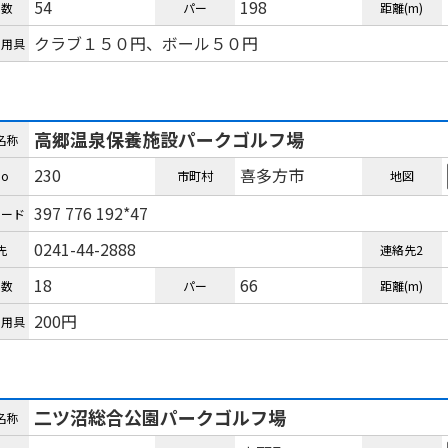
54
198
ル数
パー
距離(m)
クラブ１５０円、ボール５０円
ル用具
高郷温泉保養施設パークゴルフ場
名称
230
喜多方市
o
市町村
地図
397 776 192*47
コード
0241-44-2888
先
連絡先2
18
66
ル数
パー
距離(m)
200円
ル用具
二ツ沼総合公園パークゴルフ場
名称