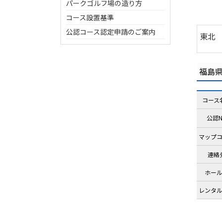
パークゴルフ場の造り方
コース設置基準
公認コース認定申請のご案内
東北
福島
コース
公認N
マップ
連絡
ホー
レンタ