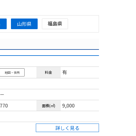
福島県
県
山形県
有
料金
地図・住所
－
770
9,000
面積(㎡)
詳しく見る