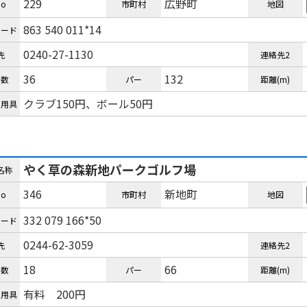
229
広野町
o
市町村
地図
863 540 011*14
コード
0240-27-1130
先
連絡先2
36
132
ル数
パー
距離(m)
クラブ150円、ボール50円
ル用具
やく草の森新地パークゴルフ場
名称
346
新地町
o
市町村
地図
332 079 166*50
コード
0244-62-3059
先
連絡先2
18
66
ル数
パー
距離(m)
有料 200円
ル用具