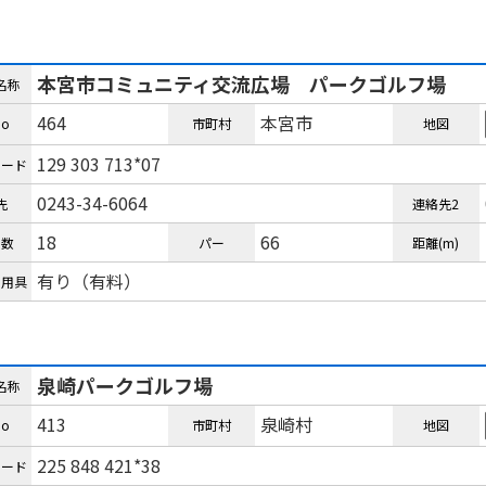
本宮市コミュニティ交流広場 パークゴルフ場
名称
464
本宮市
o
市町村
地図
129 303 713*07
コード
0243-34-6064
先
連絡先2
18
66
ル数
パー
距離(m)
有り（有料）
ル用具
泉崎パークゴルフ場
名称
413
泉崎村
o
市町村
地図
225 848 421*38
コード