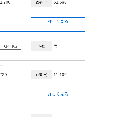
2,700
52,580
面積(㎡)
詳しく見る
有
料金
地図・住所
－
789
11,100
面積(㎡)
詳しく見る