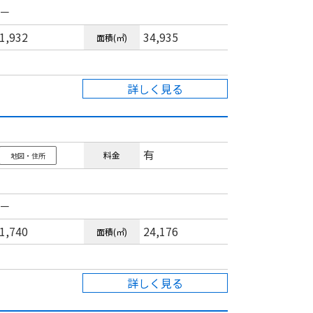
－
1,932
34,935
面積(㎡)
詳しく見る
有
料金
地図・住所
－
1,740
24,176
面積(㎡)
詳しく見る