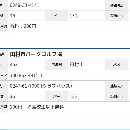
0248-53-4141
先
連絡先2
36
132
ル数
パー
距離(m)
有料：200円
ル用具
田村市パークゴルフ場
名称
453
田村市
o
市町村
地図
300 853 491*11
コード
0247-61-7090 (クラブハウス）
先
連絡先2
36
132
ル数
パー
距離(m)
200円 ※高校生以下無料
ル用具