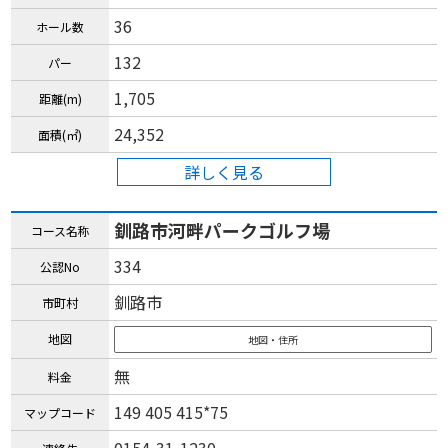
36
ホール数
132
パー
1,705
距離(m)
24,352
面積(㎡)
詳しく見る
釧路市河畔パークゴルフ場
コース名称
334
公認No
釧路市
市町村
地図
地図・住所
無
料金
149 405 415*75
マップコード