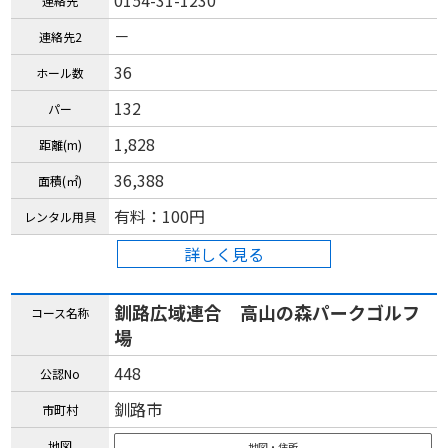
0154-31-1230
連絡先
－
連絡先2
36
ホール数
132
パー
1,828
距離(m)
36,388
面積(㎡)
有料：100円
レンタル用具
詳しく見る
釧路広域連合 高山の森パークゴルフ
コース名称
場
448
公認No
釧路市
市町村
地図
地図・住所