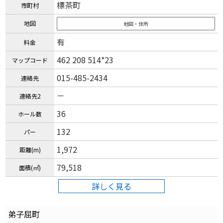
標茶町
市町村
地図
地図・住所
有
料金
462 208 514*23
マップコード
015-485-2434
連絡先
－
連絡先2
36
ホール数
132
パー
1,972
距離(m)
79,518
面積(㎡)
詳しく見る
弟子屈町