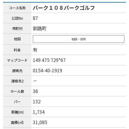
パーク１０８パークゴルフ
コース名称
87
公認No
釧路町
市町村
地図
地図・住所
有
料金
149 475 729*67
マップコード
0154-40-1919
連絡先
－
連絡先2
36
ホール数
132
パー
1,734
距離(m)
31,085
面積(㎡)