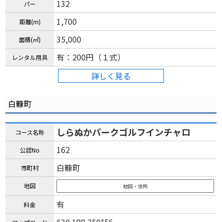
132
パー
1,700
距離(m)
35,000
面積(㎡)
有：200円（１式）
レンタル用具
詳しく見る
白糠町
しらぬかパークゴルフインチャロ
コース名称
162
公認No
白糠町
市町村
地図
地図・住所
有
料金