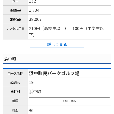
132
パー
1,734
距離(m)
38,067
面積(㎡)
210円（高校生以上） 100円（中学生以
レンタル用具
下）
詳しく見る
浜中町
浜中町民パークゴルフ場
コース名称
19
公認No
浜中町
市町村
地図
地図・住所
有
料金