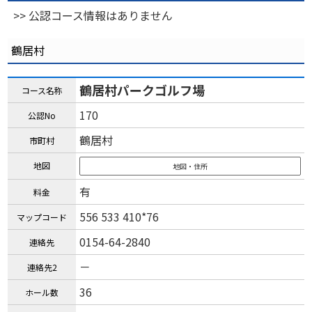
>> 公認コース情報はありません
鶴居村
鶴居村パークゴルフ場
コース名称
170
公認No
鶴居村
市町村
地図
地図・住所
有
料金
556 533 410*76
マップコード
0154-64-2840
連絡先
－
連絡先2
36
ホール数