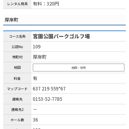
有料：320円
レンタル用具
厚岸町
宮園公園パークゴルフ場
コース名称
109
公認No
厚岸町
市町村
地図
地図・住所
有
料金
637 219 559*67
マップコード
0153-52-7785
連絡先
－
連絡先2
36
ホール数