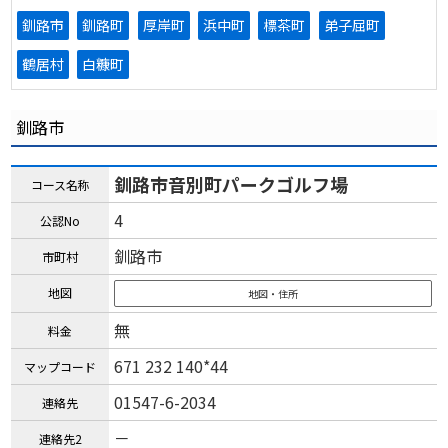
釧路市
釧路町
厚岸町
浜中町
標茶町
弟子屈町
鶴居村
白糠町
釧路市
釧路市音別町パークゴルフ場
コース名称
4
公認No
釧路市
市町村
地図
地図・住所
無
料金
671 232 140*44
マップコード
01547-6-2034
連絡先
－
連絡先2