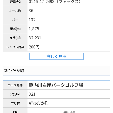
0146-47-2498（ファックス）
連絡先2
36
ホール数
132
パー
1,875
距離(m)
32,231
面積(㎡)
200円
レンタル用具
詳しく見る
新ひだか町
静内川右岸パークゴルフ場
コース名称
321
公認No
新ひだか町
市町村
地図
地図・住所