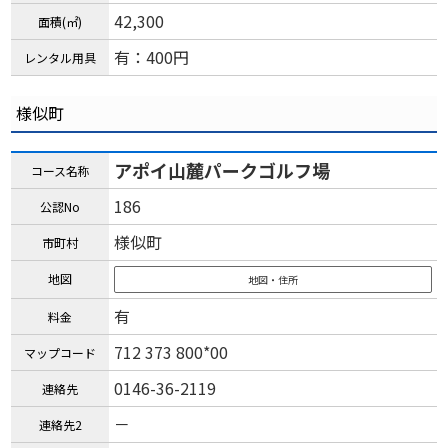
42,300
面積(㎡)
有：400円
レンタル用具
様似町
アポイ山麓パークゴルフ場
コース名称
186
公認No
様似町
市町村
地図
地図・住所
有
料金
712 373 800*00
マップコード
0146-36-2119
連絡先
－
連絡先2