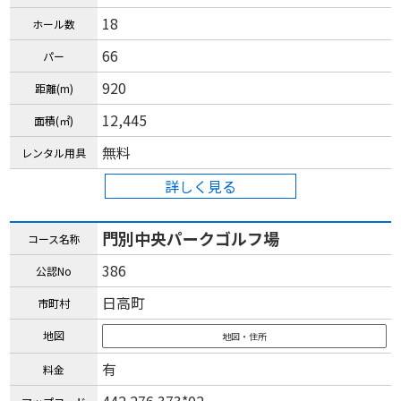
18
ホール数
66
パー
920
距離(m)
12,445
面積(㎡)
無料
レンタル用具
詳しく見る
門別中央パークゴルフ場
コース名称
386
公認No
日高町
市町村
地図
地図・住所
有
料金