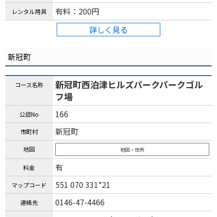
有料：200円
レンタル用具
詳しく見る
新冠町
新冠町西泊津ヒルズパークパークゴル
コース名称
フ場
166
公認No
新冠町
市町村
地図
地図・住所
有
料金
551 070 331*21
マップコード
0146-47-4466
連絡先