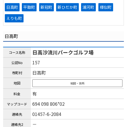
日高町
平取町
新冠町
新ひだか町
浦河町
様似町
えりも町
日高町
日高沙流川パークゴルフ場
コース名称
157
公認No
日高町
市町村
地図
地図・住所
有
料金
694 098 806*02
マップコード
01457-6-2084
連絡先
－
連絡先2