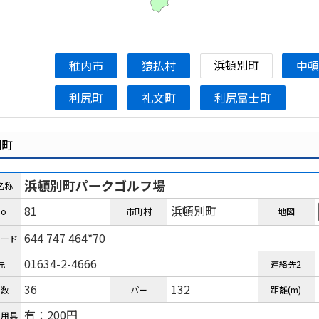
浜頓別町
稚内市
猿払村
中
利尻町
礼文町
利尻富士町
別町
浜頓別町パークゴルフ場
名称
81
浜頓別町
o
市町村
地図
644 747 464*70
コード
01634-2-4666
先
連絡先2
36
132
ル数
パー
距離(m)
有：200円
ル用具