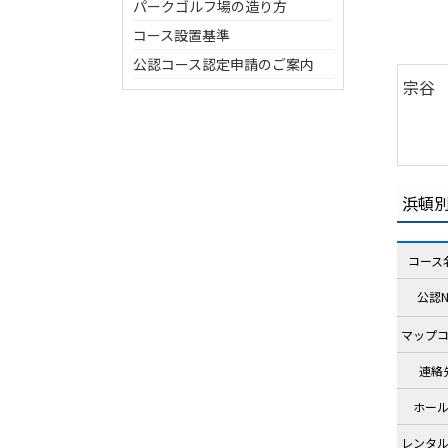
パークゴルフ場の造り方
コース設置基準
公認コース認定申請のご案内
宗谷
浜頓
コース
公認N
マップ
連絡
ホー
レンタ