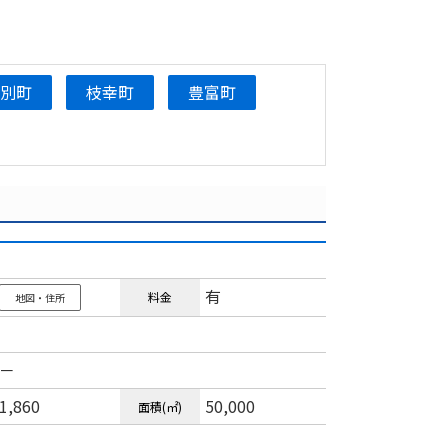
頓別町
枝幸町
豊富町
有
料金
地図・住所
－
1,860
50,000
面積(㎡)