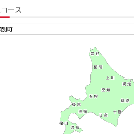
認コース
頓別町