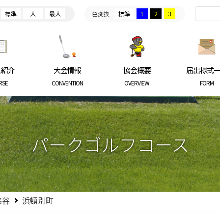
標準
大
最大
色変換
標準
1
2
3
ARKGOLF ASSOCIATION
ス紹介
大会情報
協会概要
届出様式
RSE
CONVENTION
OVERVIEW
FORM
パークゴルフコース
宗谷
浜頓別町