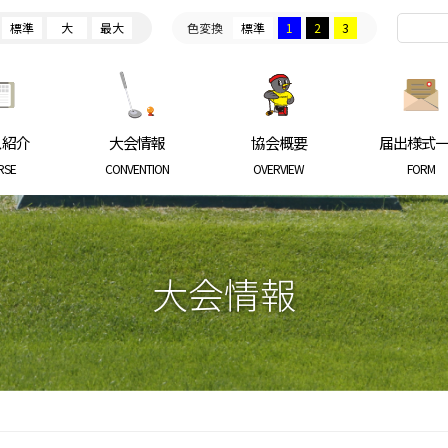
標準
大
最大
色変換
標準
1
2
3
ARKGOLF ASSOCIATION
ス紹介
大会情報
協会概要
届出様式
RSE
CONVENTION
OVERVIEW
FORM
大会情報