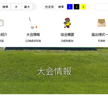
標準
大
最大
色変換
標準
1
2
3
ARKGOLF ASSOCIATION
ス紹介
大会情報
協会概要
届出様式
RSE
CONVENTION
OVERVIEW
FORM
大会情報