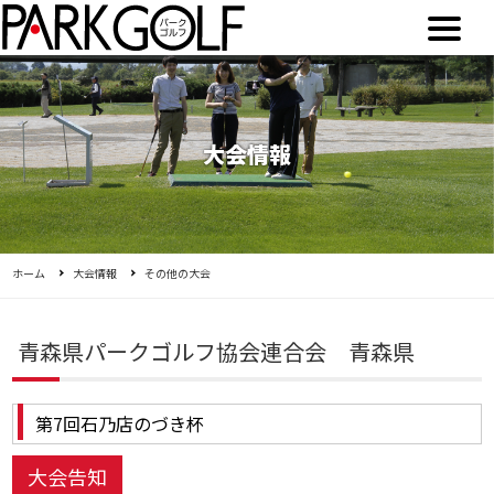
大会情報
ホーム
大会情報
その他の大会
青森県パークゴルフ協会連合会 青森県
第7回石乃店のづき杯
大会告知