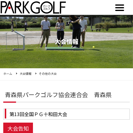
大会情報
ホーム
大会情報
その他の大会
青森県パークゴルフ協会連合会 青森県
第13回全国ＰＧ十和田大会
大会告知