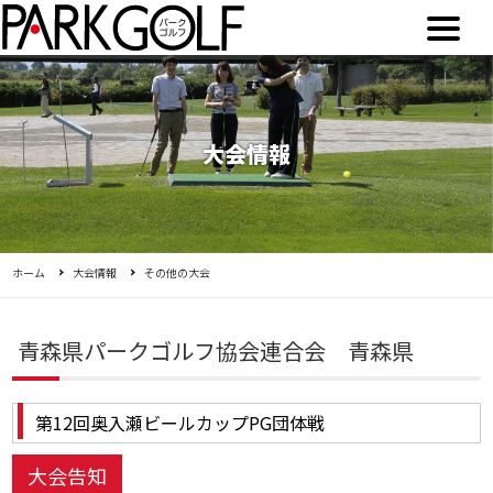
大会情報
ホーム
大会情報
その他の大会
青森県パークゴルフ協会連合会 青森県
第12回奥入瀬ビールカップPG団体戦
大会告知