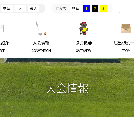
標準
大
最大
色変換
標準
1
2
3
ARKGOLF ASSOCIATION
ス紹介
大会情報
協会概要
届出様式
RSE
CONVENTION
OVERVIEW
FORM
大会情報