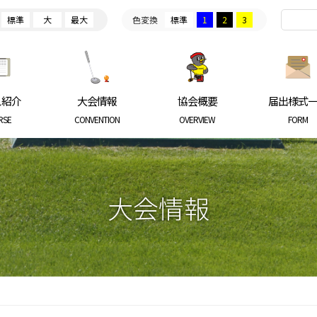
標準
大
最大
色変換
標準
1
2
3
ARKGOLF ASSOCIATION
ス紹介
大会情報
協会概要
届出様式
RSE
CONVENTION
OVERVIEW
FORM
大会情報