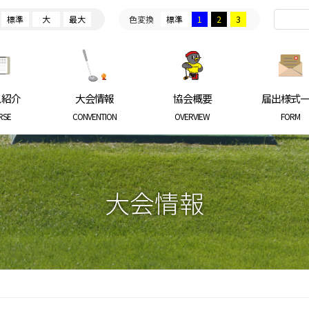
標準
大
最大
色変換
標準
1
2
3
ARKGOLF ASSOCIATION
ス紹介
大会情報
協会概要
届出様式
RSE
CONVENTION
OVERVIEW
FORM
大会情報