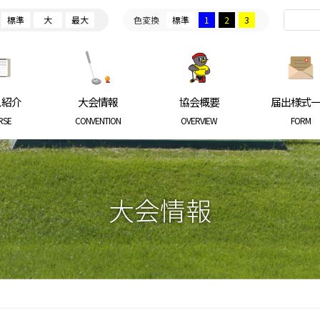
標準
大
最大
色変換
標準
1
2
3
ARKGOLF ASSOCIATION
ス紹介
大会情報
協会概要
届出様式
RSE
CONVENTION
OVERVIEW
FORM
大会情報