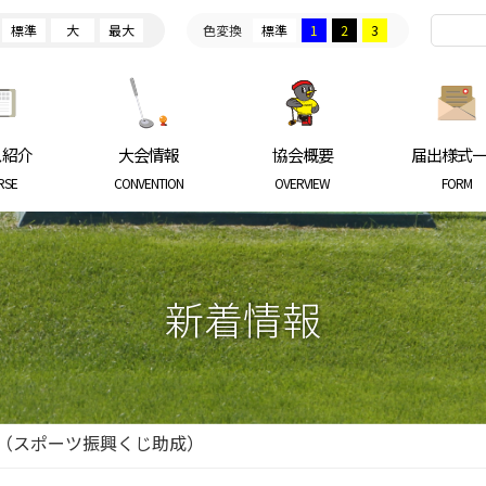
標準
大
最大
色変換
標準
1
2
3
ARKGOLF ASSOCIATION
ス紹介
大会情報
協会概要
届出様式
RSE
CONVENTION
OVERVIEW
FORM
新着情報
（スポーツ振興くじ助成）